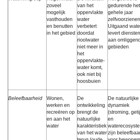
zoveel
van het
gedurende het
mogelijk
oppervlakte
gehele jaar
vasthouden
water
zelfvoorzienen
en benutten
verbetert
Uitgaand wate
in het gebied
doordat
levert dienste
rioolwater
aan omliggen
niet meer in
gebieden
het
oppervlakte-
water komt,
ook niet bij
hoosbuien
Beleefbaarheid
Wonen,
De
De natuurlijke
werken en
ontwikkeling
dynamiek
recreëren op
brengt de
(stroming, geti
en aan het
natuurlijke
en
water
karakteristiek
waterecosyst
van het water
zijn beleefbaa
terug (oude
voor bewoners