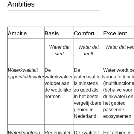
Ambities
Ambitie
Basis
Comfort
Excellent
Water dat
Water dat
Water dat verr
siert
leeft
Waterkwaliteit
De
De
Water wordt b
oppervlaktewater
waterkwaliteit
waterkwaliteit
voor alle funct
voldoet aan
is minstens
(multifunctione
de wettelijke
zo goed als
(behalve voor
normen
in het beste
drinkwater) en 
vergelijkbare
het gebied
gebied in
passende
Nederland
ecosystemen
Waterkringloop
Regenwater
De kwaliteit
Het gebied is