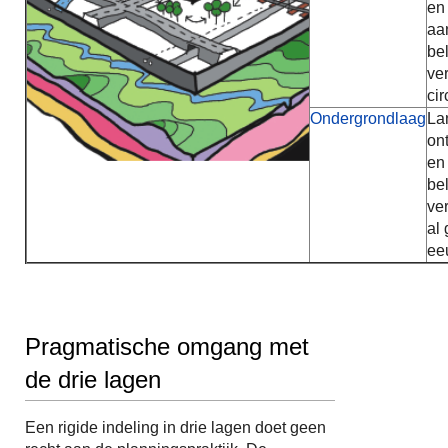
en
aa
be
ve
cir
Ondergrondlaag
La
on
en
be
ve
al
ee
Pragmatische omgang met
de drie lagen
Een rigide indeling in drie lagen doet geen