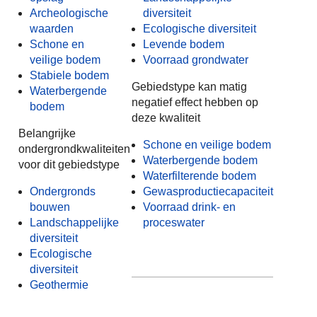
Archeologische
diversiteit
waarden
Ecologische diversiteit
Schone en
Levende bodem
veilige bodem
Voorraad grondwater
Stabiele bodem
Gebiedstype kan matig
Waterbergende
negatief effect hebben op
bodem
deze kwaliteit
Belangrijke
Schone en veilige bodem
ondergrondkwaliteiten
Waterbergende bodem
voor dit gebiedstype
Waterfilterende bodem
Ondergronds
Gewasproductiecapaciteit
bouwen
Voorraad drink- en
Landschappelijke
proceswater
diversiteit
Ecologische
diversiteit
Geothermie