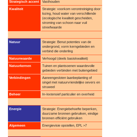
Strategisch accent
Vasthouden
Kwaliteit
Strategie: voorkom verontreiniging door
lozing, houd water van verschillende
(ecologische kwaliteit gescheiden,
stroming van schoon naar vuil
streefwaarde
Natuur
Strategie: Benut potenties van de
ondergrond, vorm kerngebieden en
verbind die onderling
Natuurwaarde
Verhoogd (deels basiskwaliteit)
Natuurkernen
Tuinen en plantsoenen waardevolle
gebieden verbinden met buitengebied
Verbindingen
Aaneengesloten laanbeplanting of
singel met natuurvriendelijke oevers en
struweel
Beheer
In-/extensief particulier en overheid
Energie
Strategie: Energiebehoefte beperken,
duurzame bronnen gebruiken, eindige
bronnen efficiënt gebruiken
Algemeen
Energievisie opstellen, EPL >7