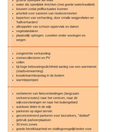
water als speelplek inrichten (met goede waterkwaliteit)
bouwen zodat peilfluctuaties kunnen
prioriteit voor saneren van riooloverstorten
beperken van verharding, door smalle wegprofielen en
'halfverharders'
afkoppelen van schoon oppervlak en daken
vegetatiedaken
plaatselijk ophogen: cunetten onder woningen en
wegen
zongerichte verkaveling
zonnecollectoren en PV
cellen
bij hoge bebouwingsdichtheid aanleg van een warmtenet
(stadsverwarming)
koude/warmteopslag in de bodem
warmtepompen
verbeteren van fietsverbindingen (langzaam
verkeersroutes) naar het centrum, naar de
wijkvoorzieningen en naar het buitengebied
autoluwe delen in de wijk
parkeren op eigen terrein
geconcentreerd parkeren voor bezoekers, "dubbel"
gebruik parkeerplaatsen
30 km/u zones
goede bereikbaarheid en stallingsmogelijkheden voor