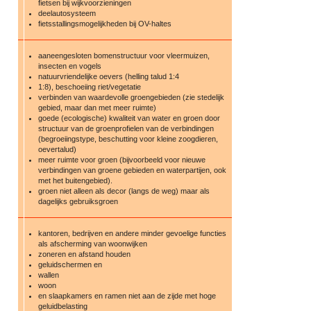
fietsen bij wijkvoorzieningen
deelautosysteem
fietsstallingsmogelijkheden bij OV-haltes
aaneengesloten bomenstructuur voor vleermuizen,
insecten en vogels
natuurvriendelijke oevers (helling talud 1:4
1:8), beschoeiing riet/vegetatie
verbinden van waardevolle groengebieden (zie stedelijk
gebied, maar dan met meer ruimte)
goede (ecologische) kwaliteit van water en groen door
structuur van de groenprofielen van de verbindingen
(begroeiingstype, beschutting voor kleine zoogdieren,
oevertalud)
meer ruimte voor groen (bijvoorbeeld voor nieuwe
verbindingen van groene gebieden en waterpartijen, ook
met het buitengebied).
groen niet alleen als decor (langs de weg) maar als
dagelijks gebruiksgroen
kantoren, bedrijven en andere minder gevoelige functies
als afscherming van woonwijken
zoneren en afstand houden
geluidschermen en
wallen
woon
en slaapkamers en ramen niet aan de zijde met hoge
geluidbelasting