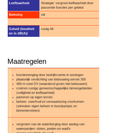
Leefbaarheid
Strategie: vergroot leefbaarheid door
passende functies per gebied
Beleving
stil
Geluid (kwaliteit
rustig 48
en in dB(A))
Maatregelen
functiemenging door bedrijfsruimte in woningen
plaatselijk verdichting van bebouwing eerste 300
400 m rond OV (waardevol groen niet bebouwen)
creëren rustige gemeenschappelijke binnengebieden
(veiligheid en leefbaarheid)
parkeren op eigen terrein
beheer: zwerfvuil en verwaarlozing voorkomen:
(stimuleer eigen beheer in buurtparkjes en
binnenterreinen)
vergroten van de waterberging door aanleg van
waterpartijen: sloten, poelen en wadi's
groene speelplek als wadi