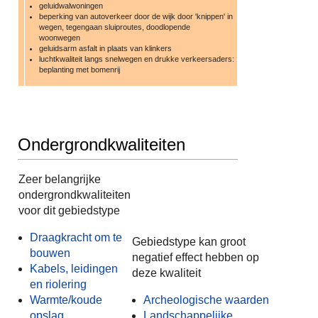
geluidwalwoningen
beperking van autoverkeer door de wijk door 'knippen' in
wegen, tegengaan sluiproutes, doodlopende
woonwegen
geluidsarm asfalt in plaats van klinkers
luchtkwaliteit langs snelwegen en drukke verkeersaders:
beplanting met bomenrij
Ondergrondkwaliteiten
Zeer belangrijke
ondergrondkwaliteiten
voor dit gebiedstype
Draagkracht om te
Gebiedstype kan groot
bouwen
negatief effect hebben op
Kabels, leidingen
deze kwaliteit
en riolering
Warmte/koude
Archeologische waarden
opslag
Landschappelijke