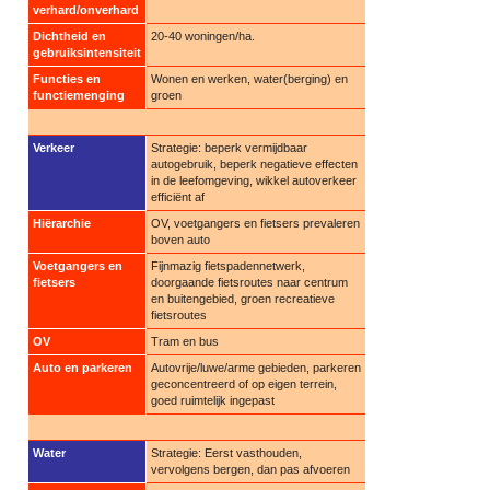
verhard/onverhard
Dichtheid en
20-40 woningen/ha.
gebruiksintensiteit
Functies en
Wonen en werken, water(berging) en
functiemenging
groen
Verkeer
Strategie: beperk vermijdbaar
autogebruik, beperk negatieve effecten
in de leefomgeving, wikkel autoverkeer
efficiënt af
Hiërarchie
OV, voetgangers en fietsers prevaleren
boven auto
Voetgangers en
Fijnmazig fietspadennetwerk,
fietsers
doorgaande fietsroutes naar centrum
en buitengebied, groen recreatieve
fietsroutes
OV
Tram en bus
Auto en parkeren
Autovrije/luwe/arme gebieden, parkeren
geconcentreerd of op eigen terrein,
goed ruimtelijk ingepast
Water
Strategie: Eerst vasthouden,
vervolgens bergen, dan pas afvoeren