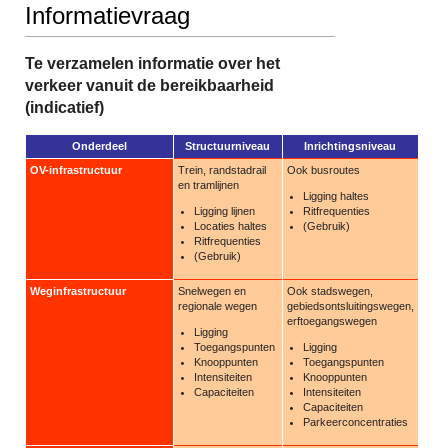
Informatievraag
Te verzamelen informatie over het
verkeer vanuit de bereikbaarheid
(indicatief)
Onderdeel
Structuurniveau
Inrichtingsniveau
OV-infrastructuur
Trein, randstadrail
Ook busroutes
en tramlijnen
Ligging haltes
Ligging lijnen
Ritfrequenties
Locaties haltes
(Gebruik)
Ritfrequenties
(Gebruik)
Weginfrastructuur
Snelwegen en
Ook stadswegen,
regionale wegen
gebiedsontsluitingswegen,
erftoegangswegen
Ligging
Toegangspunten
Ligging
Knooppunten
Toegangspunten
Intensiteiten
Knooppunten
Capaciteiten
Intensiteiten
Capaciteiten
Parkeerconcentraties