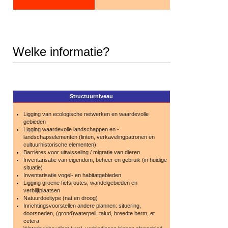
Welke informatie?
Structuurniveau
Ligging van ecologische netwerken en waardevolle
gebieden
Ligging waardevolle landschappen en -
landschapselementen (linten, verkavelingpatronen en
cultuurhistorische elementen)
Barrières voor uitwisseling / migratie van dieren
Inventarisatie van eigendom, beheer en gebruik (in huidige
situatie)
Inventarisatie vogel- en habitatgebieden
Ligging groene fietsroutes, wandelgebieden en
verblijfplaatsen
Natuurdoeltype (nat en droog)
Inrichtingsvoorstellen andere plannen: situering,
doorsneden, (grond)waterpeil, talud, breedte berm, et
cetera