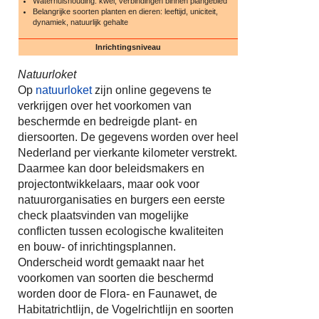
Waterhuishouding: kwel, verbindingen binnen plangebied
Belangrijke soorten planten en dieren: leeftijd, uniciteit,
dynamiek, natuurlijk gehalte
Inrichtingsniveau
Natuurloket
Op
natuurloket
zijn online gegevens te
verkrijgen over het voorkomen van
beschermde en bedreigde plant- en
diersoorten. De gegevens worden over heel
Nederland per vierkante kilometer verstrekt.
Daarmee kan door beleidsmakers en
projectontwikkelaars, maar ook voor
natuurorganisaties en burgers een eerste
check plaatsvinden van mogelijke
conflicten tussen ecologische kwaliteiten
en bouw- of inrichtingsplannen.
Onderscheid wordt gemaakt naar het
voorkomen van soorten die beschermd
worden door de Flora- en Faunawet, de
Habitatrichtlijn, de Vogelrichtlijn en soorten