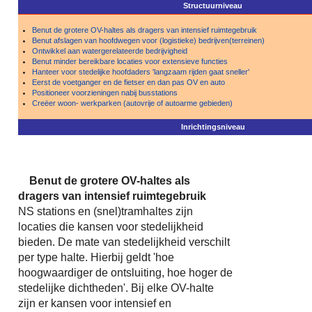
Structuurniveau
Benut de grotere OV-haltes als dragers van intensief ruimtegebruik
Benut afslagen van hoofdwegen voor (logistieke) bedrijven(terreinen)
Ontwikkel aan watergerelateerde bedrijvigheid
Benut minder bereikbare locaties voor extensieve functies
Hanteer voor stedelijke hoofdaders 'langzaam rijden gaat sneller'
Eerst de voetganger en de fietser en dan pas OV en auto
Positioneer voorzieningen nabij busstations
Creëer woon- werkparken (autovrije of autoarme gebieden)
Inrichtingsniveau
Benut de grotere OV-haltes als
dragers van intensief ruimtegebruik
NS stations en (snel)tramhaltes zijn
locaties die kansen voor stedelijkheid
bieden. De mate van stedelijkheid verschilt
per type halte. Hierbij geldt 'hoe
hoogwaardiger de ontsluiting, hoe hoger de
stedelijke dichtheden'. Bij elke OV-halte
zijn er kansen voor intensief en