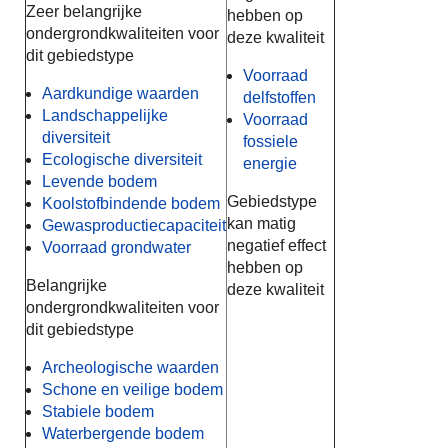
Zeer belangrijke
hebben op
ondergrondkwaliteiten voor
deze kwaliteit
dit gebiedstype
Voorraad
Aardkundige waarden
delfstoffen
Landschappelijke
Voorraad
diversiteit
fossiele
Ecologische diversiteit
energie
Levende bodem
Gebiedstype
Koolstofbindende bodem
kan matig
Gewasproductiecapaciteit
negatief effect
Voorraad grondwater
hebben op
Belangrijke
deze kwaliteit
ondergrondkwaliteiten voor
dit gebiedstype
Archeologische waarden
Schone en veilige bodem
Stabiele bodem
Waterbergende bodem