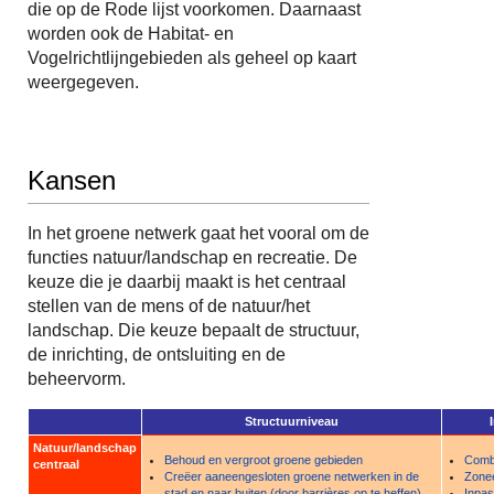
die op de Rode lijst voorkomen. Daarnaast
worden ook de Habitat- en
Vogelrichtlijngebieden als geheel op kaart
weergegeven.
Kansen
In het groene netwerk gaat het vooral om de
functies natuur/landschap en recreatie. De
keuze die je daarbij maakt is het centraal
stellen van de mens of de natuur/het
landschap. Die keuze bepaalt de structuur,
de inrichting, de ontsluiting en de
beheervorm.
Structuurniveau
Natuur/landschap
Behoud en vergroot groene gebieden
Comb
centraal
Creëer aaneengesloten groene netwerken in de
Zonee
stad en naar buiten (door barrières op te heffen)
Inpas