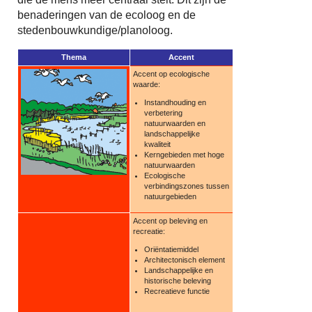
benaderingen van de ecoloog en de
stedenbouwkundige/planoloog.
Thema
Accent
Accent op ecologische
waarde:
Instandhouding en
verbetering
natuurwaarden en
landschappelijke
kwaliteit
Kerngebieden met hoge
natuurwaarden
Ecologische
verbindingszones tussen
natuurgebieden
Accent op beleving en
recreatie:
Oriëntatiemiddel
Architectonisch element
Landschappelijke en
historische beleving
Recreatieve functie