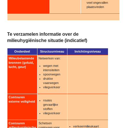
veel ongevallen
plaatsvinden
Te verzamelen informatie over de
milieuhygiënische situatie (indicatief)
Onderdeel
Structuurniveau
Inrichtingsniveau
Milieubelastende
Netwerken van:
bronnen (geluid,
wegen met
lucht, geur)
intensiteiten
spoorwegen
drukke
vaarwegen
vliegverkeer
Contouren
routes
externe veiligheid
gevaarlijke
stoffen
vliegverkeer
Contouren
Schetsen
verkeermilieukaart
milieuhygiënische
contouren voor