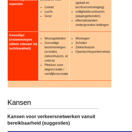
(geluid en
aspecten
Geluid
luchtverontreiniging)
Lucht
veiligheidscontouren
Geur
(plaatsgebonden)
effectafstanden
ondergrondse leidingen
Gevoelige
Woongebieden
Woningen
bestemmingen
Gevoelige
Scholen
(alleen relevant bij
bestemmingen
Ziekenhuizen
luchtkwaliteit)
(scholen,
Openluchtsportterreinen
ziekenhuizen, et
cetera)
Plekken voor
dagrecreatie /
verblijfsrecreatie
Kansen
Kansen voor verkeersnetwerken vanuit
bereikbaarheid (suggesties)