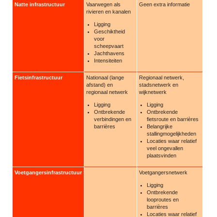
Natte infrastructuur
Vaarwegen als
Geen extra informatie
rivieren en kanalen
Ligging
Geschiktheid
voor
scheepvaart
Jachthavens
Intensiteiten
Fietsinfrastructuur
Nationaal (lange
Regionaal netwerk,
afstand) en
stadsnetwerk en
regionaal netwerk
wijknetwerk
Ligging
Ligging
Ontbrekende
Ontbrekende
verbindingen en
fietsroute en barrières
barrières
Belangrijke
stallingmogelijkheden
Locaties waar relatief
veel ongevallen
plaatsvinden
Voetgangersinfrastructuur
Voetgangersnetwerk
Ligging
Ontbrekende
looproutes en
barrières
Locaties waar relatief